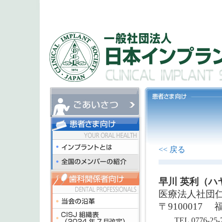
<< 戻る
早川 英利（ハ
医療法人社団
〒9100017
福
TEL.0776-25-