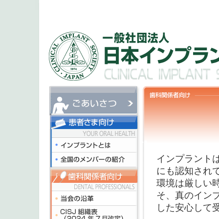
インプラント
にも認知され
環境は厳しい
そ、真のイン
した安心して