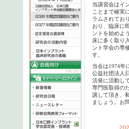
当講習会はイ
ことまで確実
ラムされてお
おり、臨床に
ントを始めよ
床に多く取り
ント学会の専
す。
当会は1974
公益社団法人
活発に活動し
専門医取得の
講して頂き、
ましょう。お
2