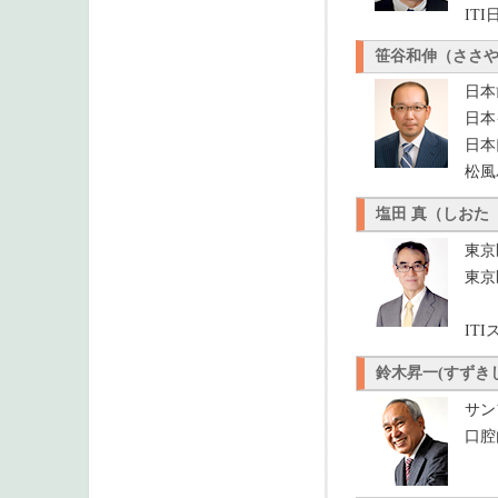
IT
笹谷和伸（ささ
日本
日本
日本
松風
塩田 真（しおた
東京
東京
IT
鈴木昇一(すずき
サン
口腔