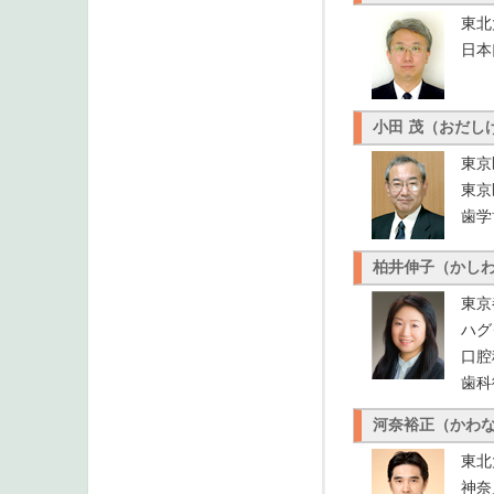
東北
日本
小田 茂（おだし
東京
東京
歯学
柏井伸子（かし
東京
ハグ
口腔
歯科
河奈裕正（かわ
東北
神奈