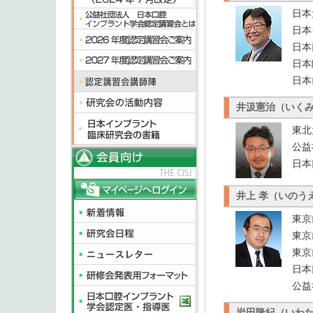
日本
日本
日本
日本
日本
井汲憲治（いく
東北
公益
日本
井上 孝（いのう
東京
東京
東京
日本
公益
岩田隆紀（いわ