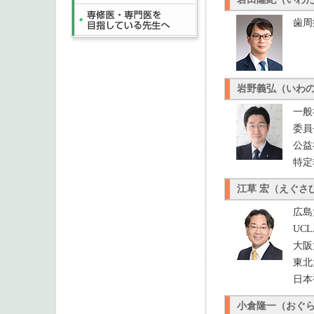
歯周
岩野義弘（いわ
一般
委員
公益
特定
江草 宏（えぐさ
広島
UC
大阪
東北
日本
小倉隆一（おぐ