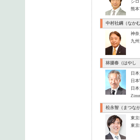
シロ
熊本
中村社綱（なか
神奈
九州
林揚春（はやし
日本
日本
日本
Zim
松永智（まつな
東京
東京