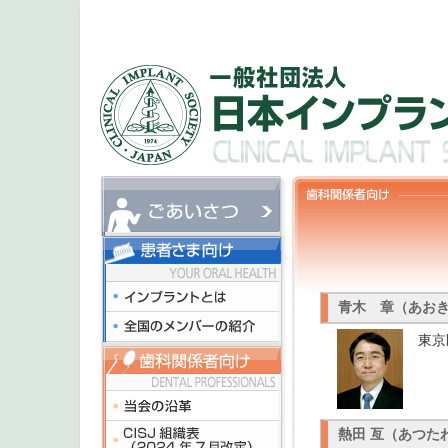
青木 章（あお
東京
熱田 亙（あつた