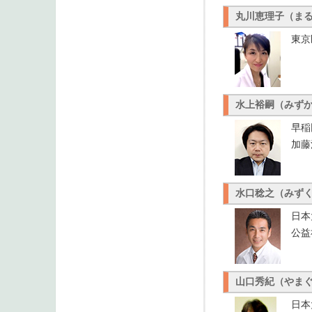
丸川恵理子（ま
東京
水上裕嗣（みず
早稲
加藤
水口稔之（みず
日本
公益
山口秀紀（やま
日本