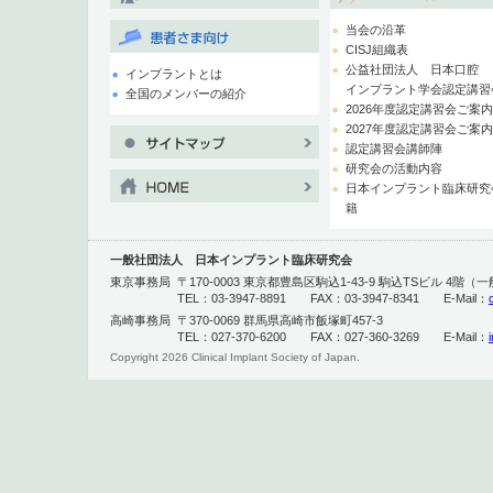
当会の沿革
CISJ組織表
公益社団法人 日本口腔
インプラントとは
インプラント学会認定講習
全国のメンバーの紹介
2026年度認定講習会ご案
2027年度認定講習会ご案
認定講習会講師陣
研究会の活動内容
日本インプラント臨床研究
籍
一般社団法人 日本インプラント臨床研究会
東京事務局
〒170-0003 東京都豊島区駒込1-43-9 駒込TSビル 4
TEL：03-3947-8891 FAX：03-3947-8341 E-Mail：
高崎事務局
〒370-0069 群馬県高崎市飯塚町457-3
TEL：027-370-6200 FAX：027-360-3269 E-Mail：
Copyright
2026 Clinical Implant Society of Japan.