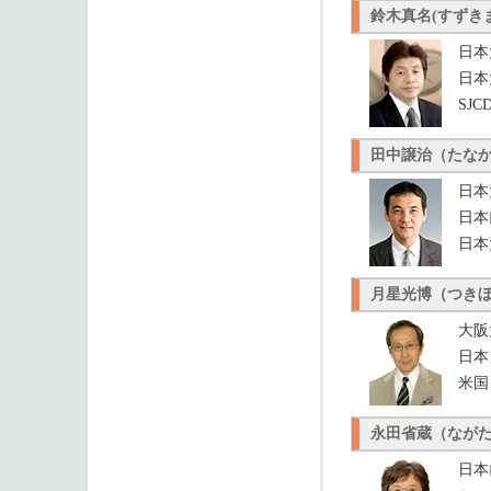
鈴木真名(すずき
日本
日本
SJ
田中譲治（たな
日本
日本
日本
月星光博（つき
大阪
日本
米国
永田省蔵（なが
日本