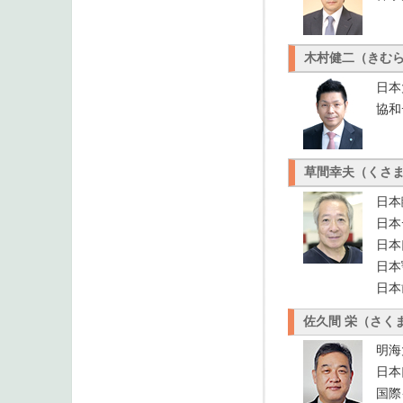
木村健二（きむ
日本
協和
草間幸夫（くさ
日本
日本
日本
日本
日本
佐久間 栄（さく
明海
日本
国際