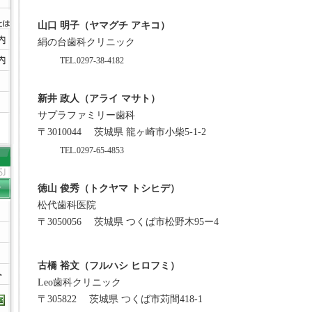
山口 明子（ヤマグチ アキコ）
絹の台歯科クリニック
TEL.0297-38-4182
新井 政人（アライ マサト）
サプラファミリー歯科
〒3010044
茨城県 龍ヶ崎市小柴5-1-2
TEL.0297-65-4853
徳山 俊秀（トクヤマ トシヒデ）
松代歯科医院
〒3050056
茨城県 つくば市松野木95ー4
古橋 裕文（フルハシ ヒロフミ）
Leo歯科クリニック
〒305822
茨城県 つくば市苅間418-1