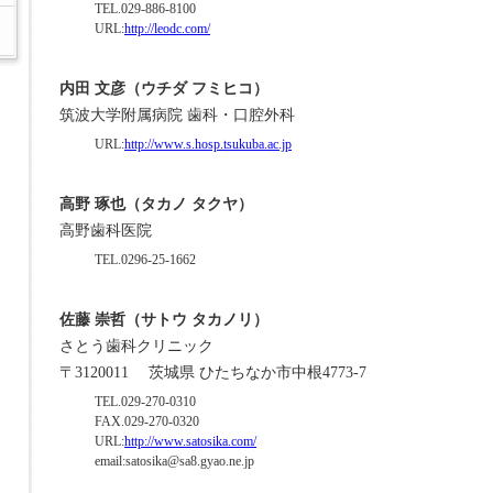
TEL.029-886-8100
URL:
http://leodc.com/
内田 文彦（ウチダ フミヒコ）
筑波大学附属病院 歯科・口腔外科
URL:
http://www.s.hosp.tsukuba.ac.jp
高野 琢也（タカノ タクヤ）
高野歯科医院
TEL.0296-25-1662
佐藤 崇哲（サトウ タカノリ）
さとう歯科クリニック
〒3120011
茨城県 ひたちなか市中根4773-7
TEL.029-270-0310
FAX.029-270-0320
URL:
http://www.satosika.com/
email:satosika@sa8.gyao.ne.jp