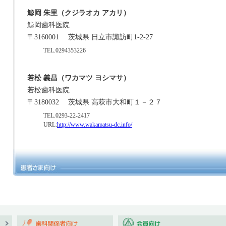
鯨岡 朱里（クジラオカ アカリ）
鯨岡歯科医院
〒3160001
茨城県 日立市諏訪町1-2-27
TEL.0294353226
若松 義昌（ワカマツ ヨシマサ）
若松歯科医院
〒3180032
茨城県 高萩市大和町１－２７
TEL.0293-22-2417
URL:
http://www.wakamatsu-dc.info/