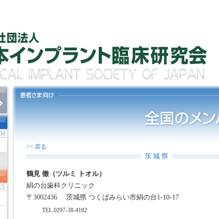
<< 戻る
茨城県
鶴見 徹（ツルミ トオル）
絹の台歯科クリニック
〒3002436
茨城県 つくばみらい市絹の台1-10-17
TEL.0297-38-4182